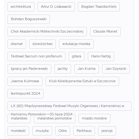
architektura
Artur D. Liskowacki
Bogdan Twardochleb
Bohdan Boguszewski
Chór Akademicki Politechniki Szczecinskiej
Claude Monet
dramat
dziedzictwo
edukacja morska
festiwal Sacrum non profanum
gitara
Hans Hartig
Ignacy jan Paderewski
jachty
Jan Kulma
Jan Szyrocki
Joanna Kulmowa
Klub Kolekcjonerów Sztuki w Szczecinie
kontrapunkt 2024
LX (60) Międzynarodowy Festiwal Muzyki Organowej i Kameralnej w
Kamieniu Pomorskim - 05 lipca 2024
malarstwo
malarstwo pomorskie
miasto morskie
morskość
muzyka
Odra
Parkhaus
poezja