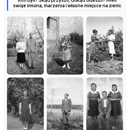
KIm byli? Skąd przyszli, dokąd odeszli? Mieli
swoje imiona, marzenia i własne miejsce na ziemi.