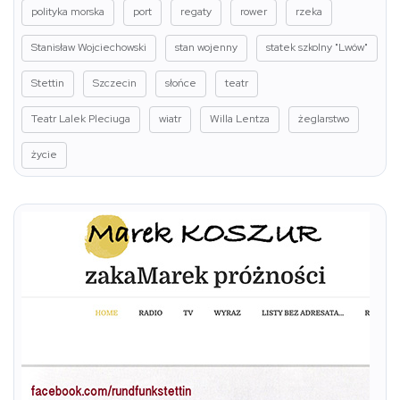
polityka morska
port
regaty
rower
rzeka
Stanisław Wojciechowski
stan wojenny
statek szkolny "Lwów"
Stettin
Szczecin
słońce
teatr
Teatr Lalek Pleciuga
wiatr
Willa Lentza
żeglarstwo
życie