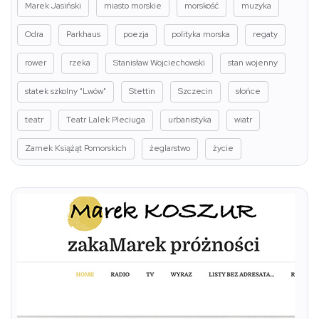
Marek Jasiński
miasto morskie
morskość
muzyka
Odra
Parkhaus
poezja
polityka morska
regaty
rower
rzeka
Stanisław Wojciechowski
stan wojenny
statek szkolny "Lwów"
Stettin
Szczecin
słońce
teatr
Teatr Lalek Pleciuga
urbanistyka
wiatr
Zamek Książąt Pomorskich
żeglarstwo
życie