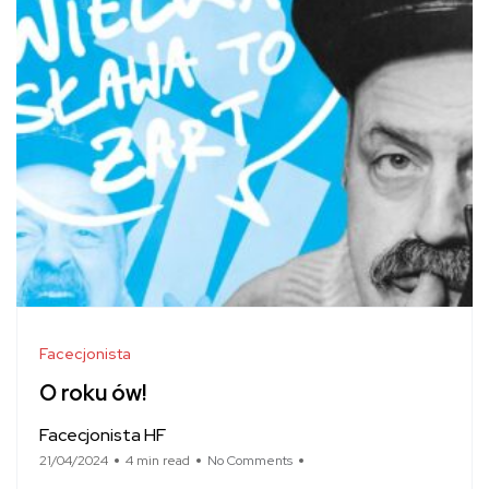
Facecjonista
O roku ów!
Facecjonista HF
21/04/2024
4 min read
No Comments