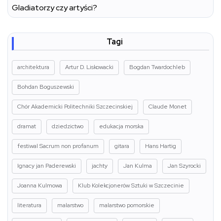
Gladiatorzy czy artyści?
Tagi
architektura
Artur D. Liskowacki
Bogdan Twardochleb
Bohdan Boguszewski
Chór Akademicki Politechniki Szczecinskiej
Claude Monet
dramat
dziedzictwo
edukacja morska
festiwal Sacrum non profanum
gitara
Hans Hartig
Ignacy jan Paderewski
jachty
Jan Kulma
Jan Szyrocki
Joanna Kulmowa
Klub Kolekcjonerów Sztuki w Szczecinie
literatura
malarstwo
malarstwo pomorskie