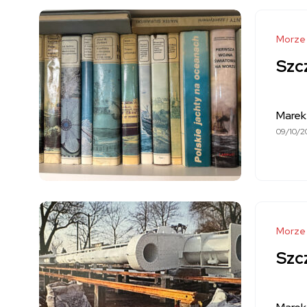
Morze
Szcz
Marek
09/10/2
Morze
Szc