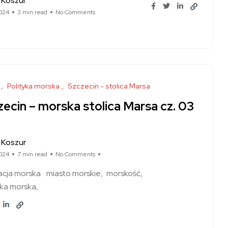
 Koszur
024
3 min read
No Comments
Polityka morska
Szczecin - stolica Marsa
ecin – morska stolica Marsa cz. 03
 Koszur
024
7 min read
No Comments
cja morska
miasto morskie
morskość
yka morska