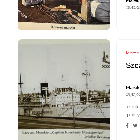
Marek
09/10/2
Morze
Szcz
Marek
09/10/2
eduka
polit