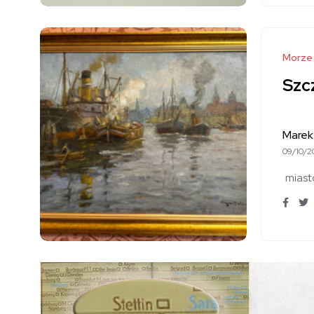
Morze
Szcz
Marek
09/10/2
miast