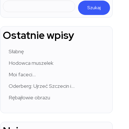
Szukaj
Ostatnie wpisy
Słabnę
Hodowca muszelek
Moi faceci…
Oderberg: Ujrzeć Szczecin i…
Rębajłowie obrazu