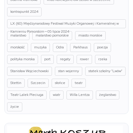
kontrapunkt 2024
LX (60) Międzynarodowy Festiwal Muzyki Organowej i Kameralnej w
Kamieniu Pomorskim - 05 lipca 2024
malarstwo
malarstwo pomorskie
miasto morskie
morskość
muzyka
Odra
Parkhaus
poezja
polityka morska
port
regaty
rower
rzeka
Stanisław Wojciechowski
stan wojenny
statek szkolny "Lwów"
Stettin
Szczecin
słońce
teatr
Teatr Lalek Pleciuga
wiatr
Willa Lentza
żeglarstwo
życie