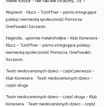
Marek Koszur
-
Nie taki wilk straszny… cz. 1
Wojciech
-
Klucz – Türöffner – pismo integrujące
polską i niemiecką społeczność Pomorza.
Greifswald i Szczecin.
Nagroda… upiornie melancholijna – Klub Konesera
-
Klucz – Türöffner – pismo integrujące polską i
niemiecką społeczność Pomorza. Greifswald i
Szczecin.
Teatr niedocenionych dzieci – część pierwsza –
Klub Konesera
-
Teatr niedocenionych dzieci –
część druga
Teatr niedocenionych dzieci – część druga – Klub
Konesera
-
Teatr niedocenionych dzieci – część