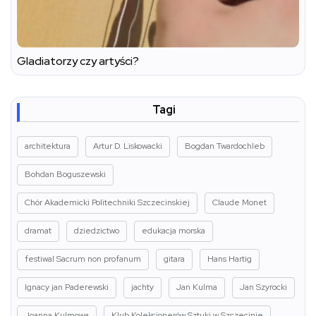
Gladiatorzy czy artyści?
Tagi
architektura
Artur D. Liskowacki
Bogdan Twardochleb
Bohdan Boguszewski
Chór Akademicki Politechniki Szczecinskiej
Claude Monet
dramat
dziedzictwo
edukacja morska
festiwal Sacrum non profanum
gitara
Hans Hartig
Ignacy jan Paderewski
jachty
Jan Kulma
Jan Szyrocki
Joanna Kulmowa
Klub Kolekcjonerów Sztuki w Szczecinie