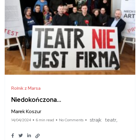
Rolnik z Marsa
Niedokończona…
Marek Koszur
strajk
teatr
14/04/2024
6 min read
No Comments