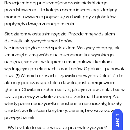
Reakcje młodej publiczności w czasie niekrótkiego
przedstawienia – to kolejna ocena inscenizacji. Jedyny
moment ożywienia pojawił się w chwili, gdy z głośników
popłynęły dźwięki znanej piosenki.
Siedziałem w ostatnim rzędzie. Przede mną widziałem
dziesiątki aktywnych smartfonów…
Nie inaczej było przed spektaklem. Wszyscy chłopcy, jak
zmarznięte zimą wróble na oszronionej linii wysokiego
napięcia, siedzieli w skupieniu i manipulowali kciukami
wędrującymi po ekranach smartfonów. Ogólnie – panowała
cisza (!) W moich czasach – zjawisko niewyobrażalne! Za to
aktorzy podczas spektaklu dawali upust energii swoim
głosom. Chwilami czułem się tak, jakbym znów znalazł się w
czasie przerwy w szkole z epoki przedsmartfonowej. Ale
wtedy panie nauczycielki nieustannie nas uciszały, kazały
chodzić wzdłuż ścian korytarzy, parami, bez wrzasków i
LIGHT
przepychanek.
– Wy też tak do siebie w czasie przerw krzyczycie? –