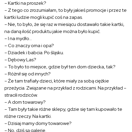
– Kartki na proszek?
– Z tego co zrozumiałam, to były jakieś promocje i przez te
kartki ludzie mogli kupić coś na zapas.
– Nie, to było, że się raz w miesiącu dostawało takie kartki,
na daną ilość produktu jakie można było kupić.
– I na mydło…
– Co znaczy oma i opa?
– Dziadek i babcia. Po śląsku.
– Dębowy Las?
– To było to miejsce, gdzie był ten dom dziecka, tak?
– Różnił się od innych?
– Że tam trafiały dzieci, które miały za sobą ciężkie
przeżycia. Związane na przykład z rodzicami. Na przykład –
stracili rodziców.
– A dom towarowy?
– Tam były takie różne sklepy, gdzie się tam kupowało te
różne rzeczy. Na kartki.
– Dzisiaj mamy domy towarowe?
– No, dziś są galerie.