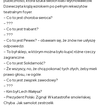
publiczności, która szuka swoich klas i wychowawców.
Dziewczęta krążą wzrokiem po pełnym rekwizytów
teatralnym foyer.
– Co to jest choroba sieroca?
– ???
– Co to jest trabant?
– ???
– Co to jest Pewex? – obawiam się, że znów nie usłyszę
odpowiedzi.
– To był sklep, w którym można było kupić różne rzeczy
zagraniczne.
– Co to jest Solidarność?
– Że wszyscy, no, że chcą pokonać tych złych, żeby mieli
prawo głosu, i w ogóle.
– Co to jest związek zawodowy?
– ???
– Kim był Lech Wałęsa?
– Prezydent Polski. Zginął. W katastrofie smoleńskiej.
Chyba. Jak samolot zestrzelili.