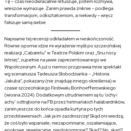
Tę – czas nieodwracalnie retuszuje, potem rozmywa,
wreszcie wymazuje. Zanim prawda zniknie – podlega
transformacjom, odkształceniom, a niekiedy – wręcz
fałszuje samą siebie.
Napisanie tej recenzji odkładałem w nieskończoność.
Równie opornie idzie mi wyrażenie myśli po szczecińskiej
realizacji „Cabaretu” w Teatrze Polskim oraz „Snu nocy
letniej”, zupełnie na jawie zaprezentowanego we
Współczesnym. A już o niemoc przyprawia mnie spektakl
wg scenariusza Tadeusza Słobodzianka – „Historia
Jakuba”, pokazany (nie znajduję innego określenia) w
czasie szczecińskiego Festiwalu Bonhoefferowskiego
(wiosna 2024). Dodatkowym utrudnieniem są tu ‘ochy i
achy’ odtrąbione na FB przez hetmańskich halabardników,
zanim jeszcze do końca opadła kurtyna po tych
przedstawieniach. Jak ja im zazdroszczę! Skąd oni wiedzą,
że coś było wspaniałe, niezapomniane, oszałamiające,
epokowe, rewelacyjne, niedoścignione? Skąd? No, skąd?