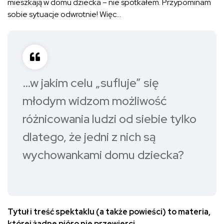
mieszkają w domu dziecka – nie spotkałem. Przypominam
sobie sytuacje odwrotnie! Więc…
…w jakim celu „sufluje” się
młodym widzom możliwość
różnicowania ludzi od siebie tylko
dlatego, że jedni z nich są
wychowankami domu dziecka?
Tytuł i treść spektaklu (a także powieści) to materia,
której żadne pióro nie przewierci.