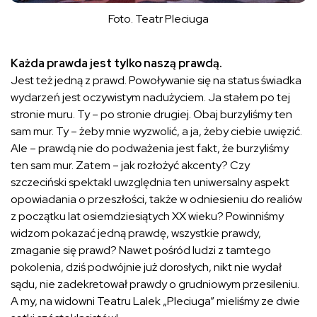
Foto. Teatr Pleciuga
Każda prawda jest tylko naszą prawdą.
Jest też jedną z prawd. Powoływanie się na status świadka
wydarzeń jest oczywistym nadużyciem. Ja stałem po tej
stronie muru. Ty – po stronie drugiej. Obaj burzyliśmy ten
sam mur. Ty – żeby mnie wyzwolić, a ja, żeby ciebie uwięzić.
Ale – prawdą nie do podważenia jest fakt, że burzyliśmy
ten sam mur. Zatem – jak rozłożyć akcenty? Czy
szczeciński spektakl uwzględnia ten uniwersalny aspekt
opowiadania o przeszłości, także w odniesieniu do realiów
z początku lat osiemdziesiątych XX wieku? Powinniśmy
widzom pokazać jedną prawdę, wszystkie prawdy,
zmaganie się prawd? Nawet pośród ludzi z tamtego
pokolenia, dziś podwójnie już dorosłych, nikt nie wydał
sądu, nie zadekretował prawdy o grudniowym przesileniu.
A my, na widowni Teatru Lalek „Pleciuga” mieliśmy ze dwie