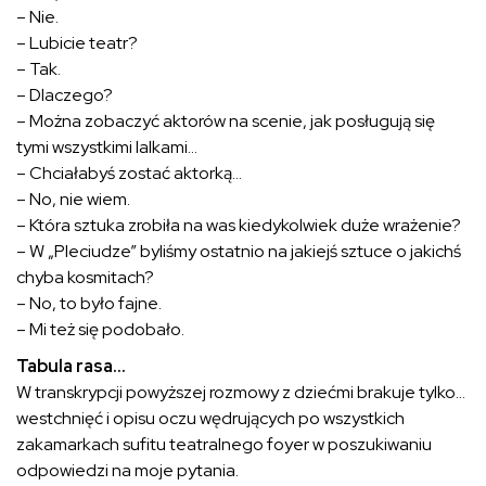
– Nie.
– Lubicie teatr?
– Tak.
– Dlaczego?
– Można zobaczyć aktorów na scenie, jak posługują się
tymi wszystkimi lalkami…
– Chciałabyś zostać aktorką…
– No, nie wiem.
– Która sztuka zrobiła na was kiedykolwiek duże wrażenie?
– W „Pleciudze” byliśmy ostatnio na jakiejś sztuce o jakichś
chyba kosmitach?
– No, to było fajne.
– Mi też się podobało.
Tabula rasa…
W transkrypcji powyższej rozmowy z dziećmi brakuje tylko…
westchnięć i opisu oczu wędrujących po wszystkich
zakamarkach sufitu teatralnego foyer w poszukiwaniu
odpowiedzi na moje pytania.