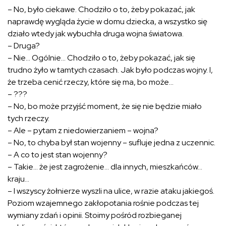
– No, było ciekawe. Chodziło o to, żeby pokazać, jak
naprawdę wygląda życie w domu dziecka, a wszystko się
działo wtedy jak wybuchła druga wojna światowa.
– Druga?
– Nie… Ogólnie… Chodziło o to, żeby pokazać, jak się
trudno żyło w tamtych czasach. Jak było podczas wojny. I,
że trzeba cenić rzeczy, które się ma, bo może…
– ???
– No, bo może przyjść moment, że się nie będzie miało
tych rzeczy.
– Ale – pytam z niedowierzaniem – wojna?
– No, to chyba był stan wojenny – sufluje jedna z uczennic.
– A co to jest stan wojenny?
– Takie… że jest zagrożenie… dla innych, mieszkańców…
kraju…
– I wszyscy żołnierze wyszli na ulice, w razie ataku jakiegoś.
Poziom wzajemnego zakłopotania rośnie podczas tej
wymiany zdań i opinii. Stoimy pośród rozbieganej