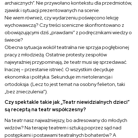
archaicznych”. Nie przywołano kontekstu dla przedmiotów,
zjawisk i sytuacji prezentowanych na scenie.
Nie wiem również, czy wydarzeniu poświęcono lekcję
wychowawczą? Czy treści sceniczne skonfrontowano z
obowiązującymi dziś „prawdami” z podręcznikami wiedzy o
świecie?
Obecna sytuacja wokół teatralna nie sprzyja pogłębionej
pracy z młodzieżą. Ostatnie protesty zespołów
najwyraźniej przypominają, że teatr musi się sprzedawać.
Inaczej – przestanie istnieć. O wszystkim decyduje
ekonomika i polityka. Sekunduje im nietolerancja i
ortodoksja. (Lecz to jest temat na osobny felieton, taki
„bez znieczulenia”).
Czy spektakle takie jak „Teatr niewidzialnych dzieci”
są receptą na teatr współczesny?
Na teatr nasz najważniejszy, bo adresowany do młodych
widzów? Na terapię teatrem i sztuką poprzez sąd nad
postępkami i postawami teatralnych bohaterów? A