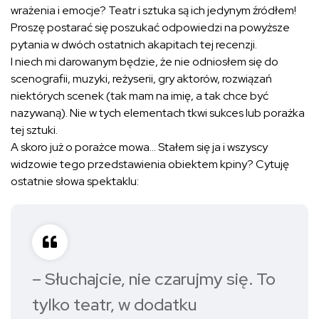
wrażenia i emocje? Teatr i sztuka są ich jedynym źródłem!
Proszę postarać się poszukać odpowiedzi na powyższe
pytania w dwóch ostatnich akapitach tej recenzji.
I niech mi darowanym będzie, że nie odniosłem się do
scenografii, muzyki, reżyserii, gry aktorów, rozwiązań
niektórych scenek (tak mam na imię, a tak chce być
nazywaną). Nie w tych elementach tkwi sukces lub porażka
tej sztuki.
A skoro już o porażce mowa… Stałem się ja i wszyscy
widzowie tego przedstawienia obiektem kpiny? Cytuję
ostatnie słowa spektaklu:
– Słuchajcie, nie czarujmy się. To
tylko teatr, w dodatku