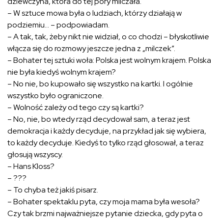
dziewczyna, która do tej pory milczała.
– W sztuce mowa była o ludziach, którzy działają w
podziemiu… – podpowiadam.
– A tak, tak, żeby nikt nie widział, o co chodzi – błyskotliwie
włącza się do rozmowy jeszcze jedna z „milczek”.
– Bohater tej sztuki woła: Polska jest wolnym krajem. Polska
nie była kiedyś wolnym krajem?
– No nie, bo kupowało się wszystko na kartki. I ogólnie
wszystko było ograniczone.
– Wolność zależy od tego czy są kartki?
– No, nie, bo wtedy rząd decydował sam, a teraz jest
demokracja i każdy decyduje, na przykład jak się wybiera,
to każdy decyduje. Kiedyś to tylko rząd głosował, a teraz
głosują wszyscy.
– Hans Kloss?
– ???
– To chyba też jakiś pisarz.
– Bohater spektaklu pyta, czy moja mama była wesoła?
Czy tak brzmi najważniejsze pytanie dziecka, gdy pyta o