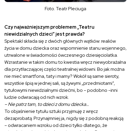
Foto. Teatr Pleciuga
Czy najważniejszym problemem „Teatru
niewidzialnych dzieci” jest prawda?
Spektakl składa się z dwóch głównych wątków: realiów
życia w domu dziecka oraz wspomnienie stanu wojennego,
utrwalone w świadomości ówczesnego dziesięciolatka.
Wzrastanie w takim domu to kwestia wręcz niewyobrażalna
dla przytłaczającej części teatralnej widowni. Bo jak można
nie mieć smartfona, taty i mamy? Wokół są same sieroty,
wszystkie śpią w jednej sali, są żywymi „przedmiotami”,
tytułowymi niewidzialnymi dziećmi, bo – podobno -inni
ludzie odwracają od nich wzrok.
– Nie patrz tam, to dzieci z domu dziecka…
To objaśnienie tytułu sztuki przyjmuję z wręcz
dezaprobatą. Przynajmniej ja, nigdy się z podobną reakcją
– odwracaniem wzroku od dzieci tylko dlatego, że