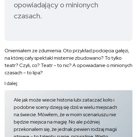
opowiadający o minionych
czasach.
Oniemiałem ze zdumienia. Oto przykład podcięcia gałęzi,
na której cały spektakl misternie zbudowano? To tylko
teatr? Czyli, co? Teatr – to nic? A opowiadanie o minionych
czasach – to lipa?
I dalej:
Ale jak może wiecie historia lubi zataczać koło i
podobne sceny dzieją się dziś w wielu miejscach
na świecie. Mówiłem, że w moim scenariuszu nie
będzie miejsca na magię. No ale później
przekonałem się, że jednak pewien rodzaj magii
istnieje – to talenty, pasje, przyjaźnie. Warto