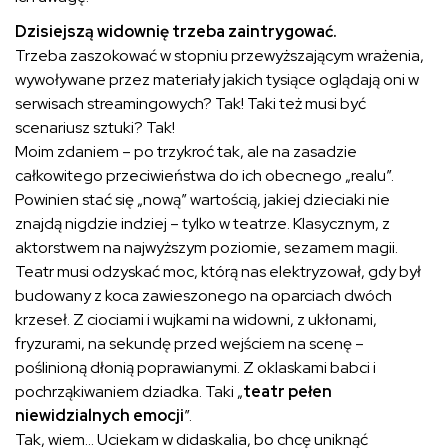
Dzisiejszą widownię trzeba zaintrygować.
Trzeba zaszokować w stopniu przewyższającym wrażenia,
wywoływane przez materiały jakich tysiące oglądają oni w
serwisach streamingowych? Tak! Taki też musi być
scenariusz sztuki? Tak!
Moim zdaniem – po trzykroć tak, ale na zasadzie
całkowitego przeciwieństwa do ich obecnego „realu”.
Powinien stać się „nową” wartością, jakiej dzieciaki nie
znajdą nigdzie indziej – tylko w teatrze. Klasycznym, z
aktorstwem na najwyższym poziomie, sezamem magii.
Teatr musi odzyskać moc, którą nas elektryzował, gdy był
budowany z koca zawieszonego na oparciach dwóch
krzeseł. Z ciociami i wujkami na widowni, z ukłonami,
fryzurami, na sekundę przed wejściem na scenę –
poślinioną dłonią poprawianymi. Z oklaskami babci i
pochrząkiwaniem dziadka. Taki „
teatr pełen
niewidzialnych emocji
”.
Tak, wiem… Uciekam w didaskalia, bo chcę uniknąć