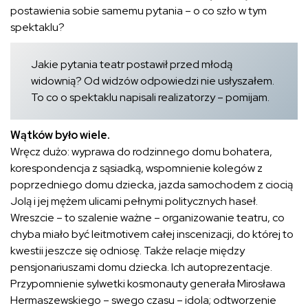
postawienia sobie samemu pytania – o co szło w tym
spektaklu?
Jakie pytania teatr postawił przed młodą
widownią? Od widzów odpowiedzi nie usłyszałem.
To co o spektaklu napisali realizatorzy – pomijam.
Wątków było wiele.
Wręcz dużo: wyprawa do rodzinnego domu bohatera,
korespondencja z sąsiadką, wspomnienie kolegów z
poprzedniego domu dziecka, jazda samochodem z ciocią
Jolą i jej mężem ulicami pełnymi politycznych haseł.
Wreszcie – to szalenie ważne – organizowanie teatru, co
chyba miało być leitmotivem całej inscenizacji, do której to
kwestii jeszcze się odniosę. Także relacje między
pensjonariuszami domu dziecka. Ich autoprezentacje.
Przypomnienie sylwetki kosmonauty generała Mirosława
Hermaszewskiego – swego czasu – idola; odtworzenie