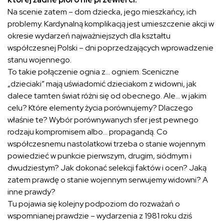
Na scenie zatem – dom dziecka, jego mieszkańcy, ich
problemy. Kardynalną komplikacją jest umieszczenie akcji w
okresie wydarzeń najważniejszych dla kształtu
współczesnej Polski – dni poprzedzających wprowadzenie
stanu wojennego.
To takie połączenie ognia z… ogniem. Sceniczne
„dzieciaki” mają uświadomić dzieciakom z widowni, jak
dalece tamten świat różni się od obecnego. Ale… w jakim
celu? Które elementy życia porównujemy? Dlaczego
właśnie te? Wybór porównywanych sfer jest pewnego
rodzaju kompromisem albo… propagandą. Co
współczesnemu nastolatkowi trzeba o stanie wojennym
powiedzieć w punkcie pierwszym, drugim, siódmym i
dwudziestym? Jak dokonać selekcji faktów i ocen? Jaką
zatem prawdę o stanie wojennym serwujemy widowni? A
inne prawdy?
Tu pojawia się kolejny podpoziom do rozważań o
wspomnianej prawdzie – wydarzenia z 1981 roku dziś