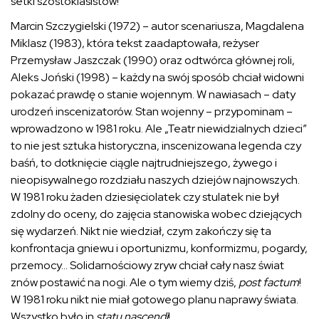
setki szóstoklasistów!
Marcin Szczygielski (1972) – autor scenariusza, Magdalena
Miklasz (1983), która tekst zaadaptowała, reżyser
Przemysław Jaszczak (1990) oraz odtwórca głównej roli,
Aleks Joński (1998) – każdy na swój sposób chciał widowni
pokazać prawdę o stanie wojennym. W nawiasach – daty
urodzeń inscenizatorów. Stan wojenny – przypominam –
wprowadzono w 1981 roku. Ale „Teatr niewidzialnych dzieci”
to nie jest sztuka historyczna, inscenizowana legenda czy
baśń, to dotknięcie ciągle najtrudniejszego, żywego i
nieopisywalnego rozdziału naszych dziejów najnowszych.
W 1981 roku żaden dziesięciolatek czy stulatek nie był
zdolny do oceny, do zajęcia stanowiska wobec dziejących
się wydarzeń. Nikt nie wiedział, czym zakończy się ta
konfrontacja gniewu i oportunizmu, konformizmu, pogardy,
przemocy… Solidarnościowy zryw chciał cały nasz świat
znów postawić na nogi. Ale o tym wiemy dziś,
post factum
!
W 1981 roku nikt nie miał gotowego planu naprawy świata.
Wszystko było in
statu nascendi
!