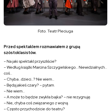
Foto. Teatr Pleciuga
Przed spektaklem rozmawiałem z grupą
szóstoklasistów.
– Na jaki spektakl przyszliście?
– Według książki Marcina Szczygielskiego… Niewidzialnych…
coś…
– Chyba…dzieci…? Nie wiem…
– Będą jakieś czary? – pytam.
– Nie wiem…
– A może to będzie zwykła bajka? – nie rezygnuję.
– Nie, chyba coś związanego z wojną.
– Często przychodzicie do teatru?