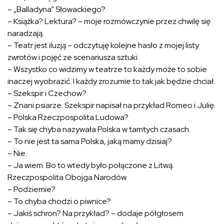
– „Balladyna” Słowackiego?
– Książka? Lektura? – moje rozmówczynie przez chwilę się
naradzają.
– Teatr jest iluzją – odczytuję kolejne hasło z mojej listy
zwrotów i pojęć ze scenariusza sztuki.
– Wszystko co widzimy w teatrze to każdy może to sobie
inaczej wyobrazić. I każdy zrozumie to tak jak będzie chciał.
– Szekspir i Czechow?
– Znani psiarze. Szekspir napisał na przykład Romeo i Julię.
– Polska Rzeczpospolita Ludowa?
– Tak się chyba nazywała Polska w tamtych czasach.
– To nie jest ta sama Polska, jaką mamy dzisiaj?
– Nie.
– Ja wiem. Bo to wtedy było połączone z Litwą.
Rzeczpospolita Obojga Narodów.
– Podziemie?
– To chyba chodzi o piwnice?
– Jakiś schron? Na przykład? – dodaje półgłosem