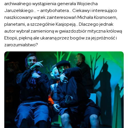
archiwalnego wystąpienia generała Wojciecha
Jaruzelskiego… – antybohatera… Ciekawy i interesująco
naszkicowany wątek zainteresowań Michała Kosmosem,
planetami, a szczególnie Kasjopeją… Dlaczego jednak
autor wybrał zamienioną w gwiazdozbiór mityczna królową
Etiopii, piękną ale ukaraną przez bogów za jej próżność i
zarozumialstwo?