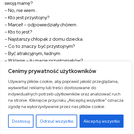
swoją mamę?
– No, nie wiem…
– Kto jest przystojny?
– Marcel! – odpowiedziały chórem.
– Kto to jest?
– Najstarszy chłopak z domu dziecka.
– Co to znaczy: być przystojnym?
– Być atrakcyjnym, ładnym.
– W klasie – ilu macie przystojniaków?
– Zero! – ten sam chórek.
Cenimy prywatność użytkowników
– A w starszych klasach są przystojniacy?
Używamy plików cookie, aby poprawić jakość przeglądania,
– Trochę.
wyświetlać reklamy lub treści dostosowane do
– Wywołać emocje.
indywidualnych potrzeb użytkowników oraz analizować ruch
– To znaczy, że wczuć się w jakąś rolę, i żeby ktoś, kto
na stronie. Kliknięcie przycisku „Akceptuj wszystkie” oznacza
ogląda, to przedstawienie, żeby poczuł to samo, co czuje
zgodę na wykorzystywanie przez nas plików cookie.
osoba grająca.
– Fantomas i Scotland Yard?
Dostosuj
Odrzuć wszystko
Akceptuj wszystko
– To Marcel opowiadał fragment tego filmu, żeby dostać
się do przestawienia przygotowywanego (w domu