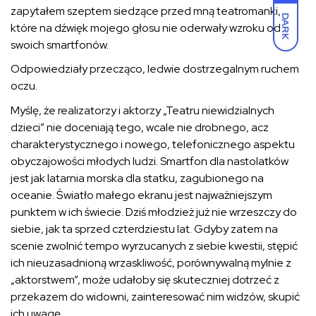
zapytałem szeptem siedzące przed mną teatromanki,
DARK
które na dźwięk mojego głosu nie oderwały wzroku od
swoich smartfonów.
Odpowiedziały przecząco, ledwie dostrzegalnym ruchem
oczu.
Myślę, że realizatorzy i aktorzy „Teatru niewidzialnych
dzieci” nie doceniają tego, wcale nie drobnego, acz
charakterystycznego i nowego, telefonicznego aspektu
obyczajowości młodych ludzi. Smartfon dla nastolatków
jest jak latarnia morska dla statku, zagubionego na
oceanie. Światło małego ekranu jest najważniejszym
punktem w ich świecie. Dziś młodzież już nie wrzeszczy do
siebie, jak ta sprzed czterdziestu lat. Gdyby zatem na
scenie zwolnić tempo wyrzucanych z siebie kwestii, stępić
ich nieuzasadnioną wrzaskliwość, porównywalną mylnie z
„aktorstwem”, może udałoby się skuteczniej dotrzeć z
przekazem do widowni, zainteresować nim widzów, skupić
ich uwagę.