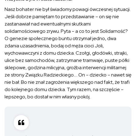
Nasz bohater nie był świadomy powagi ówczesnej sytuacji.
Jeśli dobrze pamiętam to przedstawianie – on się nie
zastanawiał nad ewentualnymi skutkami
solidarnościowego zrywu. Pyta – a co to jest Solidarność?
O genezie społecznego buntu otrzymał jedno, dwa
zdania uzasadnienia, bodaj od męża cioci Joli,
wychowawczyni z domu dziecka. Czołgi, głodówki, strajki,
ulice bez samochodów, zatrzymane tramwaje, puste półki
sklepowe, godzina milicyjna, groźba interwencji militarnej
ze strony Związku Radzieckiego…. On – dziecko – nawet się
nie bał. Bo nie znał zagrożenia większego nad fakt, że trafi
do kolejnego domu dziecka. Tym razem, na szczęście –
lepszego, bo dostał w nim własny pokój.