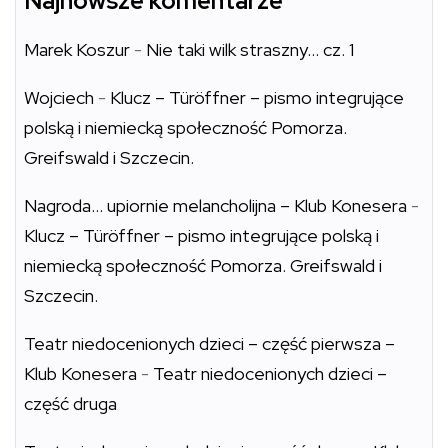
Najnowsze komentarze
Marek Koszur
-
Nie taki wilk straszny… cz. 1
Wojciech
-
Klucz – Türöffner – pismo integrujące
polską i niemiecką społeczność Pomorza.
Greifswald i Szczecin.
Nagroda… upiornie melancholijna – Klub Konesera
-
Klucz – Türöffner – pismo integrujące polską i
niemiecką społeczność Pomorza. Greifswald i
Szczecin.
Teatr niedocenionych dzieci – część pierwsza –
Klub Konesera
-
Teatr niedocenionych dzieci –
część druga