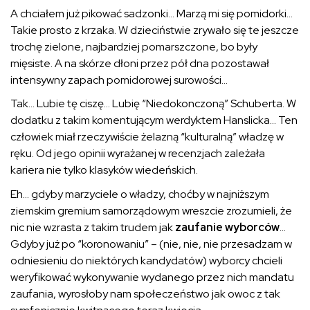
A chciałem już pikować sadzonki… Marzą mi się pomidorki…
Takie prosto z krzaka. W dzieciństwie zrywało się te jeszcze
trochę zielone, najbardziej pomarszczone, bo były
mięsiste. A na skórze dłoni przez pół dna pozostawał
intensywny zapach pomidorowej surowości…
Tak… Lubie tę ciszę… Lubię “Niedokonczoną” Schuberta. W
dodatku z takim komentującym werdyktem Hanslicka… Ten
człowiek miał rzeczywiście żelazną “kulturalną” władzę w
ręku. Od jego opinii wyrażanej w recenzjach zależała
kariera nie tylko klasyków wiedeńskich.
Eh… gdyby marzyciele o władzy, choćby w najniższym
ziemskim gremium samorządowym wreszcie zrozumieli, że
nic nie wzrasta z takim trudem jak
zaufanie wyborców
…
Gdyby już po “koronowaniu” – (nie, nie, nie przesadzam w
odniesieniu do niektórych kandydatów) wyborcy chcieli
weryfikować wykonywanie wydanego przez nich mandatu
zaufania, wyrosłoby nam społeczeństwo jak owoc z tak