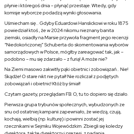
płynie i któregoś dnia – płynąć przestaje. Wtedy, gdy
komisje wyborcze podadzą wyniki głosowania.
Uśmiecham się… Gdyby Eduardowi Hanslickowi w roku 1875
powiedział ktoś , że w 2024 nikomu nieznany banita
ziemski, osiadły na Marsie przywoła fragment jego recenzji
“Niedokończonej” Schuberta do skomentowania wyborów
samorządowych w Polsce, mógłby zareagować tak, jak –
podobno – mu się zdarzało – z furią! A może nie?
Na Ziemi masowo zakwitły pąki obietnic i zobowiązań… Nie!
Skądże! O stare nikt nie pytał! Nie rozliczał z podjętych
zobowiązań i obietnic! Któż by śmiał!
Czytam gazety, przeglądam FB. O, tu to dopiero się działo.
Pierwsza grupa trybunów społecznych, wybudzonych ze
snu od ostatniej kampanii zapewniało, że wiedzą, czują,
kochają, wielbią (np. kulturę) i powinni zostać jej
rzecznikami w Sejmiku Wojewódzkim. Zbiegli się koledzy
dyrektora, także dyrektorzy i prezesi, z nadania