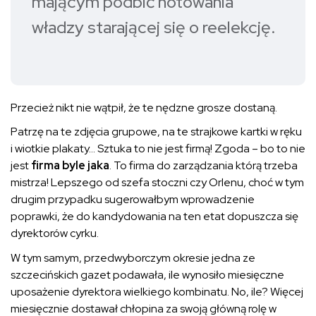
mającym podbić notowania
władzy starającej się o reelekcję.
Przecież nikt nie wątpił, że te nędzne grosze dostaną.
Patrzę na te zdjęcia grupowe, na te strajkowe kartki w ręku
i wiotkie plakaty… Sztuka to nie jest firmą! Zgoda – bo to nie
jest
firma byle jaka
. To firma do zarządzania którą trzeba
mistrza! Lepszego od szefa stoczni czy Orlenu, choć w tym
drugim przypadku sugerowałbym wprowadzenie
poprawki, że do kandydowania na ten etat dopuszcza się
dyrektorów cyrku.
W tym samym, przedwyborczym okresie jedna ze
szczecińskich gazet podawała, ile wynosiło miesięczne
uposażenie dyrektora wielkiego kombinatu. No, ile? Więcej
miesięcznie dostawał chłopina za swoją główną rolę w