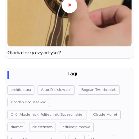
Gladiatorzy czy artyści?
Tagi
architektura
Artur D. Liskowacki
Bogdan Twardochleb
Bohdan Boguszewski
Chór Akademicki Politechniki Szczecinskiej
Claude Monet
dramat
dziedzictwo
edukacja morska