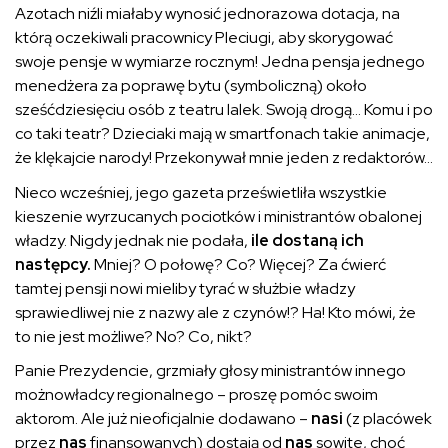
Azotach niźli miałaby wynosić jednorazowa dotacja, na
którą oczekiwali pracownicy Pleciugi, aby skorygować
swoje pensje w wymiarze rocznym! Jedna pensja jednego
menedżera za poprawę bytu (symboliczną) około
sześćdziesięciu osób z teatru lalek. Swoją drogą… Komu i po
co taki teatr? Dzieciaki mają w smartfonach takie animacje,
że klękajcie narody! Przekonywał mnie jeden z redaktorów…
Nieco wcześniej, jego gazeta prześwietliła wszystkie
kieszenie wyrzucanych pociotków i ministrantów obalonej
władzy. Nigdy jednak nie podała,
ile dostaną ich
następcy.
Mniej? O połowę? Co? Więcej? Za ćwierć
tamtej pensji nowi mieliby tyrać w służbie władzy
sprawiedliwej nie z nazwy ale z czynów!? Ha! Kto mówi, że
to nie jest możliwe? No? Co, nikt?
Panie Prezydencie, grzmiały głosy ministrantów innego
możnowładcy regionalnego – proszę pomóc swoim
aktorom. Ale już nieoficjalnie dodawano –
nasi
(z placówek
przez
nas
finansowanych) dostają od
nas
sowite, choć