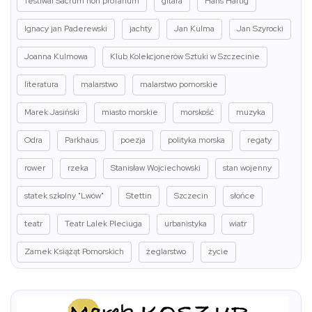
festiwal Sacrum non profanum
gitara
Hans Hartig
Ignacy jan Paderewski
jachty
Jan Kulma
Jan Szyrocki
Joanna Kulmowa
Klub Kolekcjonerów Sztuki w Szczecinie
literatura
malarstwo
malarstwo pomorskie
Marek Jasiński
miasto morskie
morskość
muzyka
Odra
Parkhaus
poezja
polityka morska
regaty
rower
rzeka
Stanisław Wojciechowski
stan wojenny
statek szkolny "Lwów"
Stettin
Szczecin
słońce
teatr
Teatr Lalek Pleciuga
urbanistyka
wiatr
Zamek Książąt Pomorskich
żeglarstwo
życie