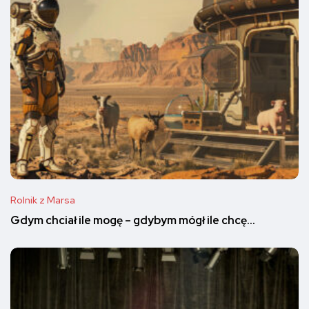
Rolnik z Marsa
Gdym chciał ile mogę – gdybym mógł ile chcę…