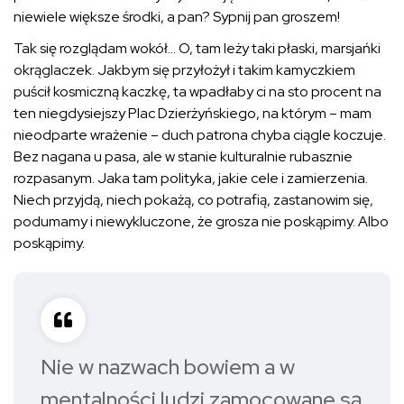
niewiele większe środki, a pan? Sypnij pan groszem!
Tak się rozglądam wokół… O, tam leży taki płaski, marsjańki
okrąglaczek. Jakbym się przyłożył i takim kamyczkiem
puścił kosmiczną kaczkę, ta wpadłaby ci na sto procent na
ten niegdysiejszy Plac Dzierżyńskiego, na którym – mam
nieodparte wrażenie – duch patrona chyba ciągle koczuje.
Bez nagana u pasa, ale w stanie kulturalnie rubasznie
rozpasanym. Jaka tam polityka, jakie cele i zamierzenia.
Niech przyjdą, niech pokażą, co potrafią, zastanowim się,
podumamy i niewykluczone, że grosza nie poskąpimy. Albo
poskąpimy.
Nie w nazwach bowiem a w
mentalności ludzi zamocowane są