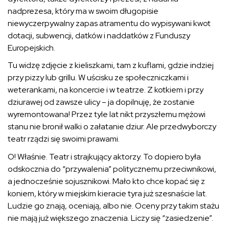
nadprezesa, który ma w swoim długopisie
niewyczerpywalny zapas atramentu do wypisywani kwot
dotacji, subwencji, datków i naddatków z Funduszy
Europejskich.
Tu widzę zdjęcie z kieliszkami, tam z kuflami, gdzie indziej
przy pizzy lub grillu. W uścisku ze społeczniczkami i
weterankami, na koncercie i w teatrze. Z kotkiem i przy
dziurawej od zawsze ulicy – ja dopilnuję, że zostanie
wyremontowana! Przez tyle lat nikt przyszłemu mężowi
stanu nie bronił walki o załatanie dziur. Ale przedwyborczy
teatr rządzi się swoimi prawami.
O! Właśnie. Teatr i strajkujący aktorzy. To dopiero była
odskocznia do “przywalenia” politycznemu przeciwnikowi,
a jednocześnie sojusznikowi. Mało kto chce kopać się z
koniem, który w miejskim kieracie tyra już szesnaście lat.
Ludzie go znają, oceniają, albo nie. Oceny przy takim stażu
nie mają już większego znaczenia. Liczy się “zasiedzenie”.