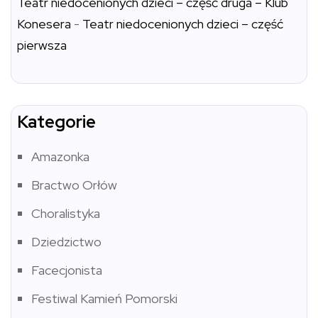
Teatr niedocenionych dzieci – część druga – Klub
Konesera
-
Teatr niedocenionych dzieci – część
pierwsza
Kategorie
Amazonka
Bractwo Orłów
Choralistyka
Dziedzictwo
Facecjonista
Festiwal Kamień Pomorski