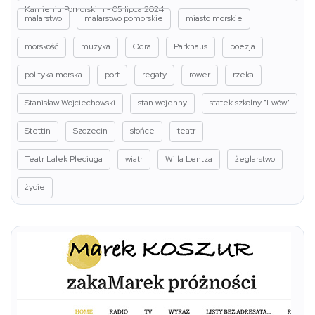
Kamieniu Pomorskim - 05 lipca 2024
malarstwo
malarstwo pomorskie
miasto morskie
morskość
muzyka
Odra
Parkhaus
poezja
polityka morska
port
regaty
rower
rzeka
Stanisław Wojciechowski
stan wojenny
statek szkolny "Lwów"
Stettin
Szczecin
słońce
teatr
Teatr Lalek Pleciuga
wiatr
Willa Lentza
żeglarstwo
życie