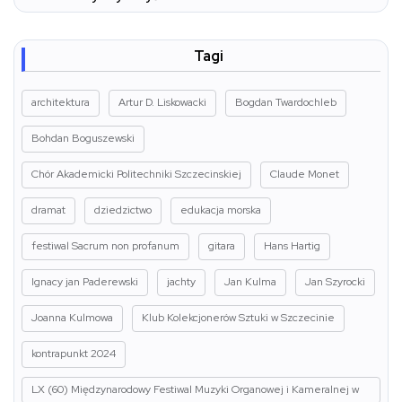
Tagi
architektura
Artur D. Liskowacki
Bogdan Twardochleb
Bohdan Boguszewski
Chór Akademicki Politechniki Szczecinskiej
Claude Monet
dramat
dziedzictwo
edukacja morska
festiwal Sacrum non profanum
gitara
Hans Hartig
Ignacy jan Paderewski
jachty
Jan Kulma
Jan Szyrocki
Joanna Kulmowa
Klub Kolekcjonerów Sztuki w Szczecinie
kontrapunkt 2024
LX (60) Międzynarodowy Festiwal Muzyki Organowej i Kameralnej w