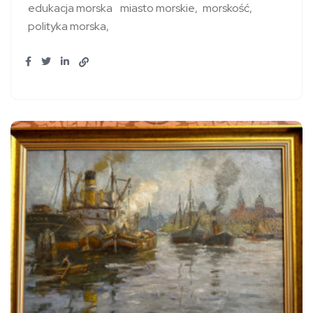
edukacja morska
miasto morskie
morskość
polityka morska