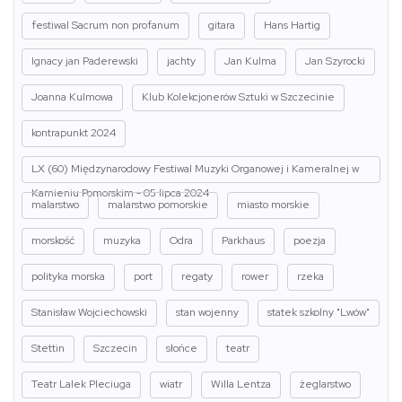
festiwal Sacrum non profanum
gitara
Hans Hartig
Ignacy jan Paderewski
jachty
Jan Kulma
Jan Szyrocki
Joanna Kulmowa
Klub Kolekcjonerów Sztuki w Szczecinie
kontrapunkt 2024
LX (60) Międzynarodowy Festiwal Muzyki Organowej i Kameralnej w
Kamieniu Pomorskim - 05 lipca 2024
malarstwo
malarstwo pomorskie
miasto morskie
morskość
muzyka
Odra
Parkhaus
poezja
polityka morska
port
regaty
rower
rzeka
Stanisław Wojciechowski
stan wojenny
statek szkolny "Lwów"
Stettin
Szczecin
słońce
teatr
Teatr Lalek Pleciuga
wiatr
Willa Lentza
żeglarstwo