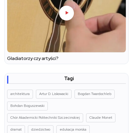
Gladiatorzy czy artyści?
Tagi
architektura
Artur D. Liskowacki
Bogdan Twardochleb
Bohdan Boguszewski
Chór Akademicki Politechniki Szczecinskiej
Claude Monet
dramat
dziedzictwo
edukacja morska