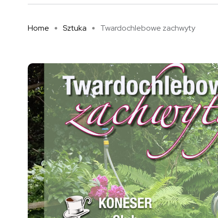
Home
Sztuka
Twardochlebowe zachwyty