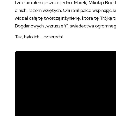
I zrozumiałem jeszcze jedno. Marek, Mikołaj i Bogd
o nich, razem wziętych. Oni ranili palce wspinając s
widział całą tę twórczą inżynierię, która tę Trójk
Bogdanowych „wzruszeń”, świadectwa ogromnego
Tak, było ich… czterech!