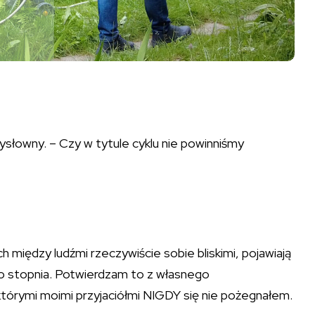
łowny. – Czy w tytule cyklu nie powinniśmy
ach między ludźmi rzeczywiście sobie bliskimi, pojawiają
o stopnia. Potwierdzam to z własnego
ektórymi moimi przyjaciółmi NIGDY się nie pożegnałem.