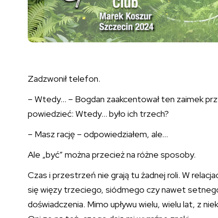
Zadzwonił telefon.
– Wtedy… – Bogdan zaakcentował ten zaimek przys
powiedzieć: Wtedy… było ich trzech?
– Masz rację – odpowiedziałem, ale…
Ale „być” można przecież na różne sposoby.
Czas i przestrzeń nie grają tu żadnej roli. W relacj
się więzy trzeciego, siódmego czy nawet setneg
doświadczenia. Mimo upływu wielu, wielu lat, z ni