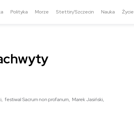
ka
Polityka
Morze
Stettin/Szczecin
Nauka
Życie
achwyty
i
festiwal Sacrum non profanum
Marek Jasiński