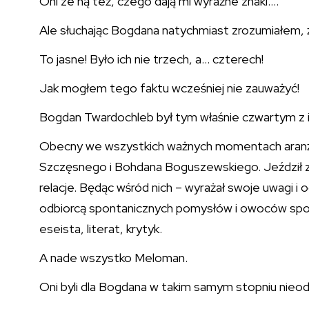
Oni ze ną też, czego dają mi wyraźne znaki….
Ale słuchając Bogdana natychmiast zrozumiałem, ż
To jasne! Było ich nie trzech, a… czterech!
Jak mogłem tego faktu wcześniej nie zauważyć!
Bogdan Twardochleb był tym właśnie czwartym z i
Obecny we wszystkich ważnych momentach aranżo
Szczęsnego i Bohdana Boguszewskiego. Jeździł z n
relacje. Będąc wśród nich – wyrażał swoje uwagi i
odbiorcą spontanicznych pomysłów i owoców spor
eseista, literat, krytyk.
A nade wszystko Meloman.
Oni byli dla Bogdana w takim samym stopniu nieodzo