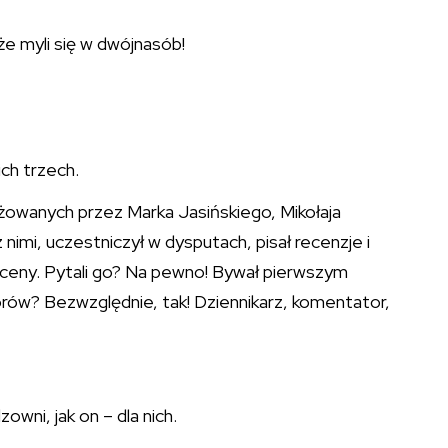
e myli się w dwójnasób!
ch trzech.
wanych przez Marka Jasińskiego, Mikołaja
imi, uczestniczył w dysputach, pisał recenzje i
 oceny. Pytali go? Na pewno! Bywał pierwszym
ów? Bezwzględnie, tak! Dziennikarz, komentator,
wni, jak on – dla nich.