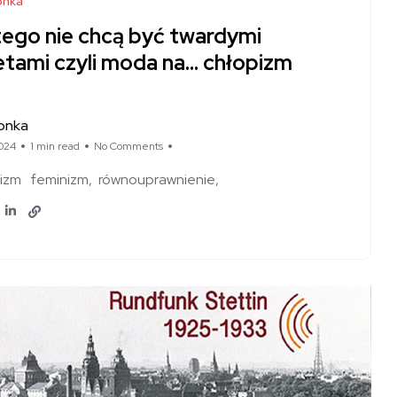
nka
tego nie chcą być twardymi
etami czyli moda na… chłopizm
onka
024
1 min read
No Comments
izm
feminizm
równouprawnienie