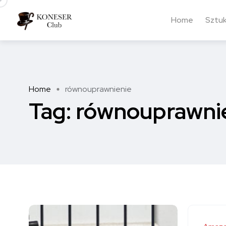
Home
Sztu
Home
równouprawnienie
Tag:
równouprawni