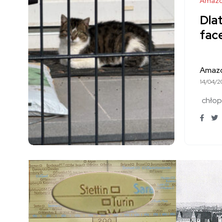
Amazo
Dla
fac
Amaz
14/04/2
chłop