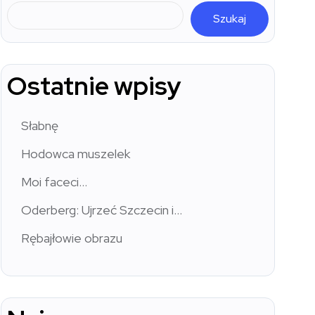
Szukaj
Ostatnie wpisy
Słabnę
Hodowca muszelek
Moi faceci…
Oderberg: Ujrzeć Szczecin i…
Rębajłowie obrazu