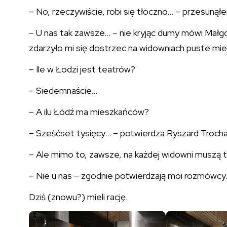
– No, rzeczywiście, robi się tłoczno… – przesunął
– U nas tak zawsze… – nie kryjąc dumy mówi Małgo
zdarzyło mi się dostrzec na widowniach puste mie
– Ile w Łodzi jest teatrów?
– Siedemnaście…
– A ilu Łódź ma mieszkańców?
– Sześćset tysięcy… – potwierdza Ryszard Trocha
– Ale mimo to, zawsze, na każdej widowni muszą t
– Nie u nas – zgodnie potwierdzają moi rozmówcy
Dziś (znowu?) mieli rację.