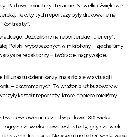
. Radiowe miniatury literackie. Nowelki dźwiękowe.
erską. Teksty tych reportaży były drukowane na
 “Kontrasty”.
rackiego. Jeździliśmy na reporterskie „plenery”.
ałej Polski, wyposażonych w mikrofony – zjechaliśmy
warzysze redaktorzy – twórzcie, nagrywajcie,
ilkunastu dziennikarzy znalazło się w sytuacji i
niu – ekstremalnych. Te wrażenia już buzowały w
warzyły kształt reportaży, które dopiero mieliśmy
s
twu newsowemu udzielił w połowie XIX wieku
s pogryzł człowieka; news jest wtedy, gdy człowiek
 pierwszym. Inspiracją. Newsem może być wydarzenie