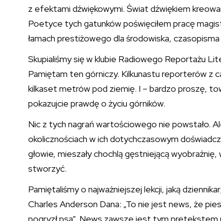
z efektami dźwiękowymi. Świat dźwiękiem kreowany
Poetyce tych gatunków poświęciłem pracę magist
łamach prestiżowego dla środowiska, czasopisma
Skupialiśmy się w klubie Radiowego Reportażu Lite
Pamiętam ten górniczy. Kilkunastu reporterów z c
kilkaset metrów pod ziemię. I – bardzo proszę, to
pokazujcie prawdę o życiu górników.
Nic z tych nagrań wartościowego nie powstało. Ale k
okolicznościach w ich dotychczasowym doświadcze
głowie, mieszały chochlą gęstniejącą wyobraźnię, 
stworzyć.
Pamiętaliśmy o najważniejszej lekcji, jaką dziennikar
Charles Anderson Dana: „To nie jest news, że pie
pogryzł psa”. News zawsze jest tym pretekstem