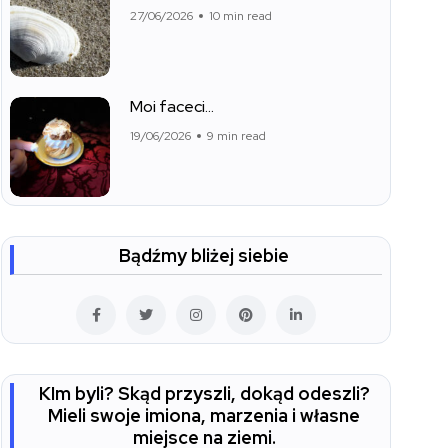
27/06/2026
10 min read
Moi faceci…
19/06/2026
9 min read
Bądźmy bliżej siebie
KIm byli? Skąd przyszli, dokąd odeszli?
Mieli swoje imiona, marzenia i własne
miejsce na ziemi.