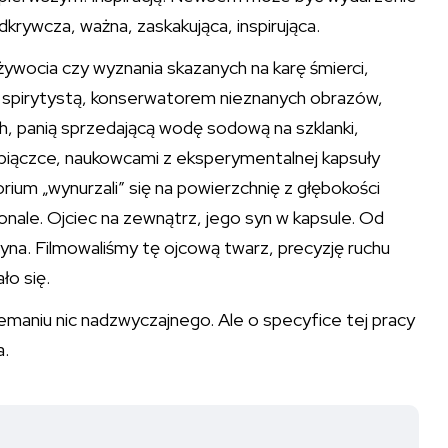
krywcza, ważna, zaskakująca, inspirująca.
żywocia czy wyznania skazanych na karę śmierci,
i spirytystą, konserwatorem nieznanych obrazów,
, panią sprzedającą wodę sodową na szklanki,
 śpiączce, naukowcami z eksperymentalnej kapsuły
ium „wynurzali” się na powierzchnię z głębokości
nale. Ojciec na zewnątrz, jego syn w kapsule. Od
syna. Filmowaliśmy tę ojcową twarz, precyzję ruchu
ło się.
iemaniu nic nadzwyczajnego. Ale o specyfice tej pracy
a.