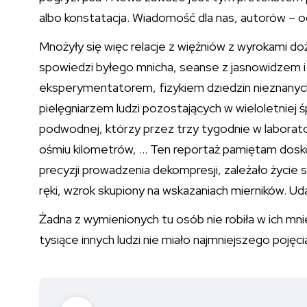
albo konstatacja. Wiadomość dla nas, autorów – od
Mnożyły się więc relacje z więźniów z wyrokami do
spowiedzi byłego mnicha, seanse z jasnowidzem 
eksperymentatorem, fizykiem dziedzin nieznanych
pielęgniarzem ludzi pozostających w wieloletniej
podwodnej, którzy przez trzy tygodnie w laborator
ośmiu kilometrów, … Ten reportaż pamiętam dosko
precyzji prowadzenia dekompresji, zależało życie 
ręki, wzrok skupiony na wskazaniach mierników. Uda
Żadna z wymienionych tu osób nie robiła w ich mn
tysiące innych ludzi nie miało najmniejszego pojęci