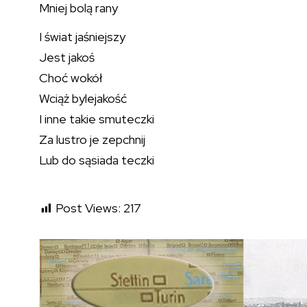
Mniej bolą rany
I świat jaśniejszy
Jest jakoś
Choć wokół
Wciąż bylejakość
I inne takie smuteczki
Za lustro je zepchnij
Lub do sąsiada teczki
Post Views:
217