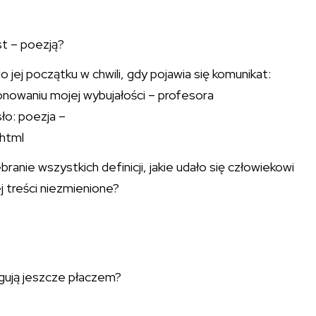
st – poezją?
 jej początku w chwili, gdy pojawia się komunikat:
onowaniu mojej wybujałości – profesora
sło: poezja –
.html
anie wszystkich definicji, jakie udało się człowiekowi
 treści niezmienione?
eagują jeszcze płaczem?