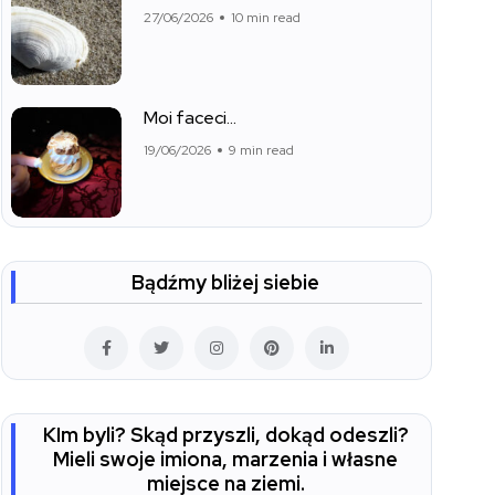
27/06/2026
10 min read
Moi faceci…
19/06/2026
9 min read
Bądźmy bliżej siebie
KIm byli? Skąd przyszli, dokąd odeszli?
Mieli swoje imiona, marzenia i własne
miejsce na ziemi.