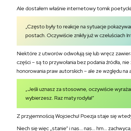
Ale dostałem właśnie internetowy tomik poetyck
„Często były to reakcje na sytuacje pokazyw
postach. Oczywiście znikły już w czeluściach I
Niektóre z utworów odwołują się lub wręcz zawiera
części – są to przywołania bez podania źródła, n
honorowania praw autorskich – ale ze względu na 
„Jeśli uznasz za stosowne, oczywiście wyraża
wybierzesz. Raz maty rodyła!”
Z przyjemnością Wojciechu! Poezja staje się wtedy
Niech się więc „stanie” i nas… nas… hm… zachwyc