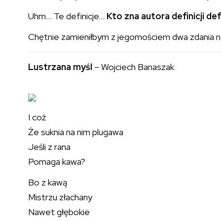
Uhm… Te definicje…
Kto zna autora definicji defi
Chętnie zamieniłbym z jegomościem dwa zdania na
Lustrzana myśl
– Wojciech Banaszak
I coż
Że suknia na nim plugawa
Jeśli z rana
Pomaga kawa?
Bo z kawą
Mistrzu złachany
Nawet głębokie