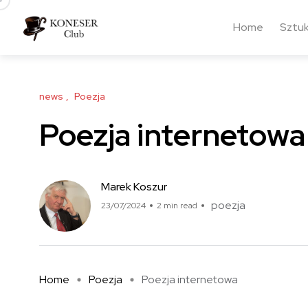
Home
Sztu
news
Poezja
Poezja internetowa
Marek Koszur
poezja
23/07/2024
2 min read
Home
Poezja
Poezja internetowa