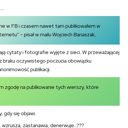
i…
ane w FB i czasem nawet tam publikowałem w
nternetu” – pisał w mailu Wojciech Banaszak,
ją cytaty i fotografie wyjęte z sieci. W przeważającej
ie z braku oczywistego poczucia obowiązku
anonimowość publikacji.
m zgodę na publikowanie tych wierszy, które
, gdy się objawi.
a, wzrusza, zastanawia, denerwuje…???