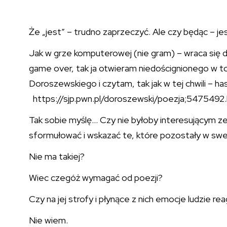
Że „jest” – trudno zaprzeczyć. Ale czy będąc – je
Jak w grze komputerowej (nie gram) – wraca się do
game over, tak ja otwieram niedoścignionego w t
Doroszewskiego i czytam, tak jak w tej chwili – ha
https://sjp.pwn.pl/doroszewski/poezja;5475492
Tak sobie myślę… Czy nie byłoby interesującym zebr
sformułować i wskazać te, które pozostały w swej
Nie ma takiej?
Wiec czegóż wymagać od poezji?
Czy na jej strofy i płynące z nich emocje ludzie r
Nie wiem.