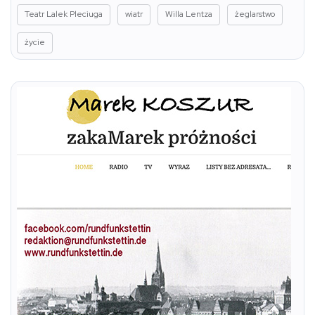
Teatr Lalek Pleciuga
wiatr
Willa Lentza
żeglarstwo
życie