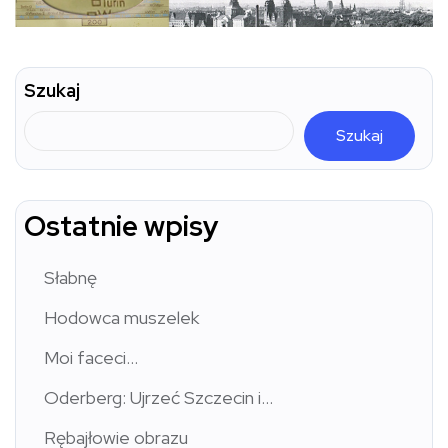
Szukaj
Szukaj
Ostatnie wpisy
Słabnę
Hodowca muszelek
Moi faceci…
Oderberg: Ujrzeć Szczecin i…
Rębajłowie obrazu