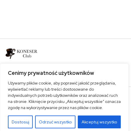
Bądź z nami
Cenimy prywatność użytkowników
Używamy plików cookie, aby poprawić jakość przeglądania,
wyświetlać reklamy lub treści dostosowane do
indywidualnych potrzeb użytkowników oraz analizować ruch
na stronie. Kliknięcie przycisku „Akceptuj wszystkie” oznacza
Polityka prywatności
zgodę na wykorzystywanie przez nas plików cookie.
© 2022. All rights reserved by
Axilthemes.
Dostosuj
Odrzuć wszystko
Akceptuj wszystko