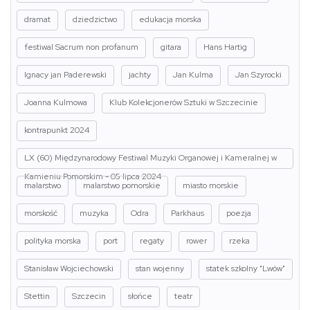
dramat
dziedzictwo
edukacja morska
festiwal Sacrum non profanum
gitara
Hans Hartig
Ignacy jan Paderewski
jachty
Jan Kulma
Jan Szyrocki
Joanna Kulmowa
Klub Kolekcjonerów Sztuki w Szczecinie
kontrapunkt 2024
LX (60) Międzynarodowy Festiwal Muzyki Organowej i Kameralnej w
Kamieniu Pomorskim - 05 lipca 2024
malarstwo
malarstwo pomorskie
miasto morskie
morskość
muzyka
Odra
Parkhaus
poezja
polityka morska
port
regaty
rower
rzeka
Stanisław Wojciechowski
stan wojenny
statek szkolny "Lwów"
Stettin
Szczecin
słońce
teatr