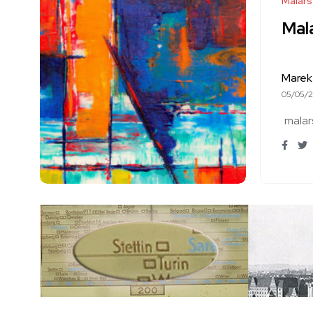
Malar
Mal
Marek
05/05/
malar