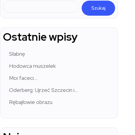
Szukaj
Ostatnie wpisy
Słabnę
Hodowca muszelek
Moi faceci…
Oderberg: Ujrzeć Szczecin i…
Rębajłowie obrazu