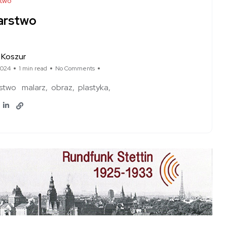
stwo
arstwo
 Koszur
2024
1 min read
No Comments
stwo
malarz
obraz
plastyka