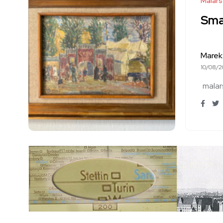
Malar
Sma
Marek
10/08/2
malar