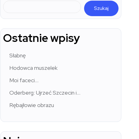
Szukaj
Ostatnie wpisy
Słabnę
Hodowca muszelek
Moi faceci…
Oderberg: Ujrzeć Szczecin i…
Rębajłowie obrazu