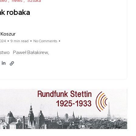
stwo
news
Sztuka
k robaka
 Koszur
024
9 min read
No Comments
stwo
Paweł Bałakirew