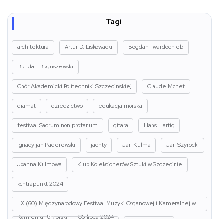
Tagi
architektura
Artur D. Liskowacki
Bogdan Twardochleb
Bohdan Boguszewski
Chór Akademicki Politechniki Szczecinskiej
Claude Monet
dramat
dziedzictwo
edukacja morska
festiwal Sacrum non profanum
gitara
Hans Hartig
Ignacy jan Paderewski
jachty
Jan Kulma
Jan Szyrocki
Joanna Kulmowa
Klub Kolekcjonerów Sztuki w Szczecinie
kontrapunkt 2024
LX (60) Międzynarodowy Festiwal Muzyki Organowej i Kameralnej w
Kamieniu Pomorskim - 05 lipca 2024