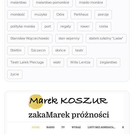
malarstwo
malarstwo pomorskie
miasto morskie
morskość
muzyka
Odra
Parkhaus
poezja
polityka morska
port
regaty
rower
rzeka
Stanisław Wojciechowski
stan wojenny
statek szkolny "Lwów"
Stettin
Szczecin
słońce
teatr
Teatr Lalek Pleciuga
wiatr
Willa Lentza
żeglarstwo
życie