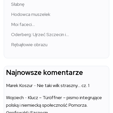
Słabnę
Hodowca muszelek
Moi faceci…
Oderberg: Ujrzeć Szczecin i…
Rębajłowie obrazu
Najnowsze komentarze
Marek Koszur
-
Nie taki wilk straszny… cz. 1
Wojciech
-
Klucz – Türöffner – pismo integrujące
polską i niemiecką społeczność Pomorza.
Greifswald i Szczecin.