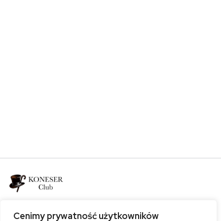
Bądź z nami
Cenimy prywatność użytkowników