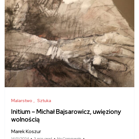
Malarstwo
Sztuka
Initium – Michał Bajsarowicz, uwięziony
wolnością
Marek Koszur
14/11/2024
3 min read
No Comments