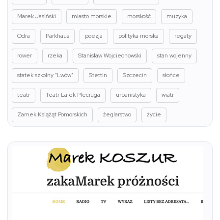
Marek Jasiński
miasto morskie
morskość
muzyka
Odra
Parkhaus
poezja
polityka morska
regaty
rower
rzeka
Stanisław Wojciechowski
stan wojenny
statek szkolny "Lwów"
Stettin
Szczecin
słońce
teatr
Teatr Lalek Pleciuga
urbanistyka
wiatr
Zamek Książąt Pomorskich
żeglarstwo
życie