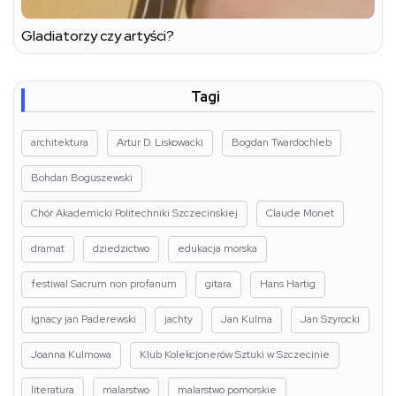
Gladiatorzy czy artyści?
Tagi
architektura
Artur D. Liskowacki
Bogdan Twardochleb
Bohdan Boguszewski
Chór Akademicki Politechniki Szczecinskiej
Claude Monet
dramat
dziedzictwo
edukacja morska
festiwal Sacrum non profanum
gitara
Hans Hartig
Ignacy jan Paderewski
jachty
Jan Kulma
Jan Szyrocki
Joanna Kulmowa
Klub Kolekcjonerów Sztuki w Szczecinie
literatura
malarstwo
malarstwo pomorskie