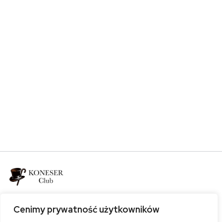
Bądź z nami
Cenimy prywatność użytkowników