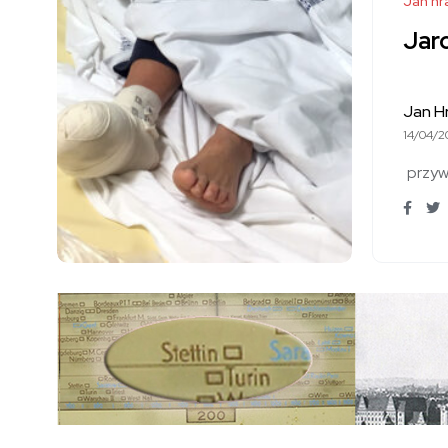
Jan hr
Jar
Jan H
14/04/2
przyw