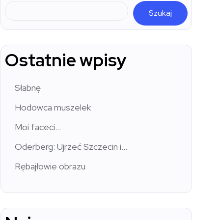
Szukaj
Ostatnie wpisy
Słabnę
Hodowca muszelek
Moi faceci…
Oderberg: Ujrzeć Szczecin i…
Rębajłowie obrazu