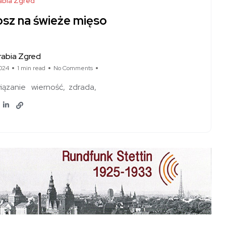
abia Zgred
osz na świeże mięso
rabia Zgred
024
1 min read
No Comments
iązanie
wierność
zdrada