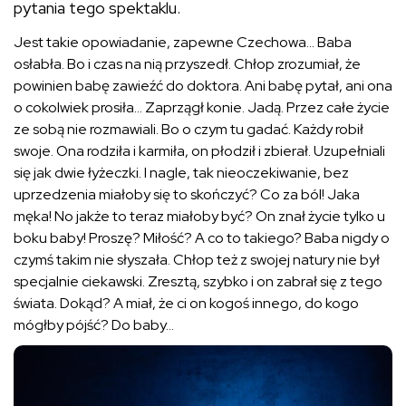
pytania tego spektaklu.
Jest takie opowiadanie, zapewne Czechowa… Baba
osłabła. Bo i czas na nią przyszedł. Chłop zrozumiał, że
powinien babę zawieźć do doktora. Ani babę pytał, ani ona
o cokolwiek prosiła… Zaprzągł konie. Jadą. Przez całe życie
ze sobą nie rozmawiali. Bo o czym tu gadać. Każdy robił
swoje. Ona rodziła i karmiła, on płodził i zbierał. Uzupełniali
się jak dwie łyżeczki. I nagle, tak nieoczekiwanie, bez
uprzedzenia miałoby się to skończyć? Co za ból! Jaka
męka! No jakże to teraz miałoby być? On znał życie tylko u
boku baby! Proszę? Miłość? A co to takiego? Baba nigdy o
czymś takim nie słyszała. Chłop też z swojej natury nie był
specjalnie ciekawski. Zresztą, szybko i on zabrał się z tego
świata. Dokąd? A miał, że ci on kogoś innego, do kogo
mógłby pójść? Do baby…