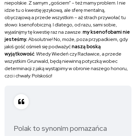
niepolskie. Z samym „gościem” – też mamy problem. I nie
idzie tu o kwestię językową, ale sferę mentalną,
obyczajową a przede wszystkim – aż strach przywołać tu
słowo: ksenofobiczną. I dlatego, od razu, sami sobie,
wyjaśnijmy tę kwestię raz na zawsze:
my ksenofobami nie
jesteśmy.
Absolutnie! No, może, poza przypadkiem, gdy
jakiś gość ośmieli się podważyć
naszą boską
wyjątkowość
. Wtedy Wiedeń czy Racławice, a przede
wszystkim Grunwald, będą niewinną potyczką wobec
determinacji z jaką wystąpimy w obronie naszego honoru,
czci i chwały. Polskości!
Polak to synonim pomazańca