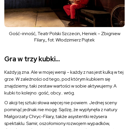
Gość-inność, Teatr Polski Szczecin, Heniek – Zbigniew
Filary,, fot. Włodzimierz Piątek
Gra w trzy kubki…
Każdy ją zna. Ale w mojej wersji – każdy z nas jest kulką w tej
grze. W zależności od tego, pod którym kubkiem się
znajdziemy, taki zestaw wartości w sobie aktywujemy. A
kubki to kolejno: gość, obcy… wróg.
O akcji tej sztuki słowa więcej nie powiem. Jednej sceny
pominąć jednak nie mogę. Sądzę, że wypłynęła z natury
Małgorzaty Chryc-Filary, także asystentki reżysera
spektaklu. Samir, oszołomiony rozwojem wypadków,