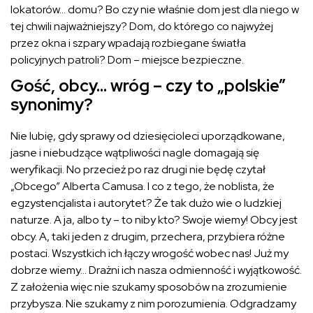
lokatorów… domu? Bo czy nie właśnie dom jest dla niego w
tej chwili najważniejszy? Dom, do którego co najwyżej
przez okna i szpary wpadają rozbiegane światła
policyjnych patroli? Dom – miejsce bezpieczne.
Gość, obcy… wróg – czy to „polskie”
synonimy?
Nie lubię, gdy sprawy od dziesięcioleci uporządkowane,
jasne i niebudzące wątpliwości nagle domagają się
weryfikacji. No przecież po raz drugi nie będę czytał
„Obcego” Alberta Camusa. I co z tego, że noblista, że
egzystencjalista i autorytet? Że tak dużo wie o ludzkiej
naturze. A ja, albo ty – to niby kto? Swoje wiemy! Obcy jest
obcy. A, taki jeden z drugim, przechera, przybiera różne
postaci. Wszystkich ich łączy wrogość wobec nas! Już my
dobrze wiemy… Drażni ich nasza odmienność i wyjątkowość.
Z założenia więc nie szukamy sposobów na zrozumienie
przybysza. Nie szukamy z nim porozumienia. Odgradzamy