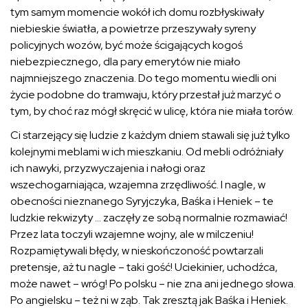
tym samym momencie wokół ich domu rozbłyskiwały
niebieskie światła, a powietrze przeszywały syreny
policyjnych wozów, być może ścigających kogoś
niebezpiecznego, dla pary emerytów nie miało
najmniejszego znaczenia. Do tego momentu wiedli oni
życie podobne do tramwaju, który przestał już marzyć o
tym, by choć raz mógł skręcić w ulicę, która nie miała torów.
Ci starzejący się ludzie z każdym dniem stawali się już tylko
kolejnymi meblami w ich mieszkaniu. Od mebli odróżniały
ich nawyki, przyzwyczajenia i nałogi oraz
wszechogarniająca, wzajemna zrzędliwość. I nagle, w
obecności nieznanego Syryjczyka, Baśka i Heniek – te
ludzkie rekwizyty … zaczęły ze sobą normalnie rozmawiać!
Przez lata toczyli wzajemne wojny, ale w milczeniu!
Rozpamiętywali błędy, w nieskończoność powtarzali
pretensje, aż tu nagle – taki gość! Uciekinier, uchodźca,
może nawet – wróg! Po polsku – nie zna ani jednego słowa.
Po angielsku – też ni w ząb. Tak zresztą jak Baśka i Heniek.