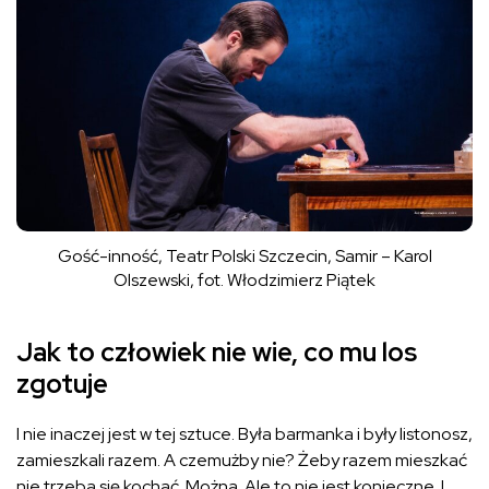
Gość-inność, Teatr Polski Szczecin, Samir – Karol
Olszewski, fot. Włodzimierz Piątek
Jak to człowiek nie wie, co mu los
zgotuje
I nie inaczej jest w tej sztuce. Była barmanka i były listonosz,
zamieszkali razem. A czemużby nie? Żeby razem mieszkać
nie trzeba się kochać. Można. Ale to nie jest konieczne. I