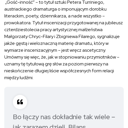
„Gość-inność” – to tytuł sztuki Petera Turriniego,
austriackiego dramaturga o imponującym dorobku
literackim, poety, dziennikarza, a nade wszystko –
prowokatora. Tytuł inscenizacji przygotowanej na jubileusz
czterdziestolecia pracy artystycznej małżeństwa
Małgorzaty Chryc-Filary i Zbigniewa Filarego, sygnalizuje
jakże gęstą i wieloznaczną materię dramatu, który w
wymiarze inscenizacyjnym – jest wręcz ascetyczny.
Umówmy się więc, że, jak w stopniowaniu przymiotników –
uznamy tę tytułową grę słów za poziom pierwszy na
nieskończenie długiej liście współczesnych form relacji
między ludźmi.
Bo łączy nas dokładnie tak wiele –
jak zarazem dzieli. Bilans