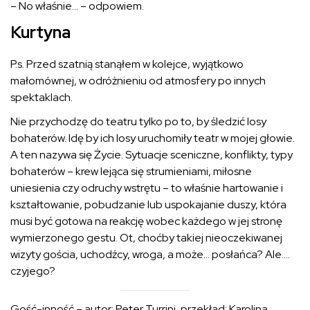
– No właśnie… – odpowiem.
Kurtyna
P.s. Przed szatnią stanąłem w kolejce, wyjątkowo
małomównej, w odróżnieniu od atmosfery po innych
spektaklach.
Nie przychodzę do teatru tylko po to, by śledzić losy
bohaterów. Idę by ich losy uruchomiły teatr w mojej głowie.
A ten nazywa się Życie. Sytuacje sceniczne, konflikty, typy
bohaterów – krew lejąca się strumieniami, miłosne
uniesienia czy odruchy wstrętu – to właśnie hartowanie i
kształtowanie, pobudzanie lub uspokajanie duszy, która
musi być gotowa na reakcję wobec każdego w jej stronę
wymierzonego gestu. Ot, choćby takiej nieoczekiwanej
wizyty gościa, uchodźcy, wroga, a może… posłańca? Ale….
czyjego?
Gość-inność – autor: Peter Turrini, przekład: Karolina