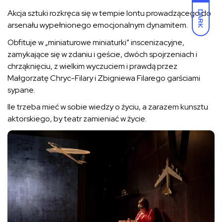
Akcja sztuki rozkręca się w tempie lontu prowadzącego do
DARK
arsenału wypełnionego emocjonalnym dynamitem.
Obfituje w „miniaturowe miniaturki” inscenizacyjne,
zamykające się w zdaniu i geście, dwóch spojrzeniach i
chrząknięciu, z wielkim wyczuciem i prawdą przez
Małgorzatę Chryc-Filary i Zbigniewa Filarego garściami
sypane.
Ile trzeba mieć w sobie wiedzy o życiu, a zarazem kunsztu
aktorskiego, by teatr zamieniać w życie.