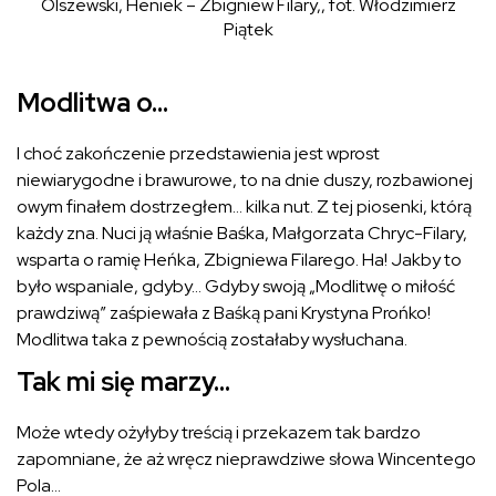
Olszewski, Heniek – Zbigniew Filary,, fot. Włodzimierz
Piątek
M
odlitwa o…
I choć zakończenie przedstawienia jest wprost
niewiarygodne i brawurowe, to na dnie duszy, rozbawionej
owym finałem dostrzegłem… kilka nut. Z tej piosenki, którą
każdy zna. Nuci ją właśnie Baśka, Małgorzata Chryc-Filary,
wsparta o ramię Heńka, Zbigniewa Filarego. Ha! Jakby to
było wspaniale, gdyby… Gdyby swoją „Modlitwę o miłość
prawdziwą” zaśpiewała z Baśką pani Krystyna Prońko!
Modlitwa taka z pewnością zostałaby wysłuchana.
Tak mi się marzy…
Może wtedy ożyłyby treścią i przekazem tak bardzo
zapomniane, że aż wręcz nieprawdziwe słowa Wincentego
Pola…