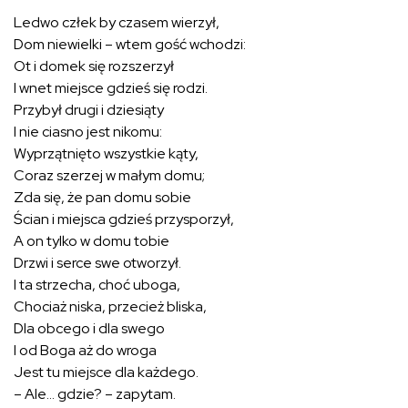
Ledwo człek by czasem wierzył,
Dom niewielki – wtem gość wchodzi:
Ot i domek się rozszerzył
I wnet miejsce gdzieś się rodzi.
Przybył drugi i dziesiąty
I nie ciasno jest nikomu:
Wyprzątnięto wszystkie kąty,
Coraz szerzej w małym domu;
Zda się, że pan domu sobie
Ścian i miejsca gdzieś przysporzył,
A on tylko w domu tobie
Drzwi i serce swe otworzył.
I ta strzecha, choć uboga,
Chociaż niska, przecież bliska,
Dla obcego i dla swego
I od Boga aż do wroga
Jest tu miejsce dla każdego.
– Ale… gdzie? – zapytam.