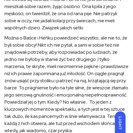
mieszkali sobie razem, żyjąc osobno. Ona kpiła z jego
męskości, on twierdził, że ona od rana pije. Nie patrzyli
sobie w oczy, nie jadali kolacji przy świecach, nie mieli
wspólnych dzieci. Związek jakich setki.
Można o Baśce i Heńku powiedzieć wszystko, ale nie to, że
byli sobie obcy! Nikt ich nie pytał, a sami w sobie też nie
znajdowali potrzeby, aby rozpowiadać po ludziach, że
jedno nie byłoby w stanie żyć bez drugiego. I tylko
marzenia, te skryte, mieli niezmiennie piękne i prawdziwsze
niż ich prawie zapomniana już młodość. On ciągle pragnął
znów usiąść przy stoliku i patrzeć na nią, krzątającą się przy
barze. To pragnienie było na tyle silne, że wreszcie złamało
jego sercową gnuśność i emocjonalną niepełnosprawność.
Powiedział jej o tym. Kiedy? No właśnie… To jeden z
kluczowych momentów spektaklu, a tych jest w tej sztuce
tak dużo, ile kas pancernych w śnie włamywacza. Ten,
LIGHT
każdą z nich otwiera, ale tuż przed wschodem słońca. A
wtedy, jak wiadomo, czar pryska.