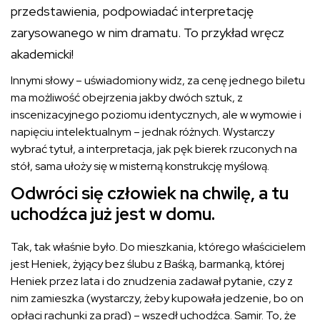
przedstawienia, podpowiadać interpretację
zarysowanego w nim dramatu. To przykład wręcz
akademicki!
Innymi słowy – uświadomiony widz, za cenę jednego biletu
ma możliwość obejrzenia jakby dwóch sztuk, z
inscenizacyjnego poziomu identycznych, ale w wymowie i
napięciu intelektualnym – jednak różnych. Wystarczy
wybrać tytuł, a interpretacja, jak pęk bierek rzuconych na
stół, sama ułoży się w misterną konstrukcję myślową.
Odwróci się człowiek na chwilę, a tu
uchodźca już jest w domu.
Tak, tak właśnie było. Do mieszkania, którego właścicielem
jest Heniek, żyjący bez ślubu z Baśką, barmanką, której
Heniek przez lata i do znudzenia zadawał pytanie, czy z
nim zamieszka (wystarczy, żeby kupowała jedzenie, bo on
opłaci rachunki za prąd) – wszedł uchodźca. Samir. To, że