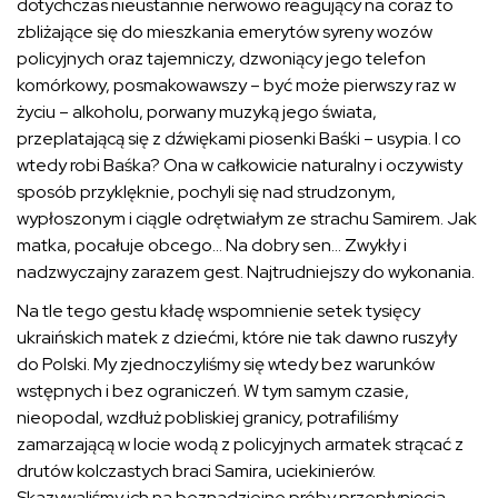
dotychczas nieustannie nerwowo reagujący na coraz to
zbliżające się do mieszkania emerytów syreny wozów
policyjnych oraz tajemniczy, dzwoniący jego telefon
komórkowy, posmakowawszy – być może pierwszy raz w
życiu – alkoholu, porwany muzyką jego świata,
przeplatającą się z dźwiękami piosenki Baśki – usypia. I co
wtedy robi Baśka? Ona w całkowicie naturalny i oczywisty
sposób przyklęknie, pochyli się nad strudzonym,
wypłoszonym i ciągle odrętwiałym ze strachu Samirem. Jak
matka, pocałuje obcego… Na dobry sen… Zwykły i
nadzwyczajny zarazem gest. Najtrudniejszy do wykonania.
Na tle tego gestu kładę wspomnienie setek tysięcy
ukraińskich matek z dziećmi, które nie tak dawno ruszyły
do Polski. My zjednoczyliśmy się wtedy bez warunków
wstępnych i bez ograniczeń. W tym samym czasie,
nieopodal, wzdłuż pobliskiej granicy, potrafiliśmy
zamarzającą w locie wodą z policyjnych armatek strącać z
drutów kolczastych braci Samira, uciekinierów.
Skazywaliśmy ich na beznadziejne próby przepłynięcia