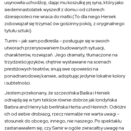
usynowiła uchodźcę, dając mu koszulkę jej syna, który jako
siedemnastolatek wyszedł z domu i od czterech
dziesięcioleci nie wraca do matki.(To dla niego Heniek
zobowiązał się trzymać ów gościnny pokój, z oryginalnego
tytułu sztuki).
Turrini – jak sam podkreśla – posługuje się w swoich
utworach przerysowaniem budowanych sytuacji,
charakterów, rozwiązań. Jego dramaty, tłumaczone na
trzydzieści języków, chętnie wystawiane na scenach
prestiżowych teatrów, snują swe opowieści na
ponadnarodowej kanwie, adoptując jedynie lokalne kolory
i subtelności.
Jestem przekonany, że szczecińska Baśka i Heniek
odnajdą się w tym tekście równie dobrze jak londyńska
Barbra and Henry lub berlińska Herta und Heinrich. Odróżni
ich od siebie drobiazg, rzecz niemalże nie warta uwagi –
stosunek do obcego, innego, nie naszego. Po spektaklu
zastanawiałem się, czy Samir w ogóle zwracałby uwagę na