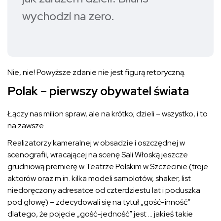
wychodzi na zero.
Nie, nie! Powyższe zdanie nie jest figurą retoryczną.
Polak – pierwszy obywatel świata
Łączy nas milion spraw, ale na krótko; dzieli – wszystko, i to
na zawsze.
Realizatorzy kameralnej w obsadzie i oszczędnej w
scenografii, wracającej na scenę Sali Włoską jeszcze
grudniową premierę w Teatrze Polskim w Szczecinie (troje
aktorów oraz m.in. kilka modeli samolotów, shaker, list
niedoręczony adresatce od czterdziestu lat i poduszka
pod głowę) – zdecydowali się na tytuł „gość-inność”
dlatego, że pojęcie „gość-jedność” jest … jakieś takie