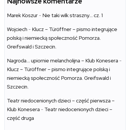
Najnowsze komentarze
Marek Koszur
-
Nie taki wilk straszny… cz. 1
Wojciech
-
Klucz – Türöffner – pismo integrujące
polską i niemiecką społeczność Pomorza.
Greifswald i Szczecin.
Nagroda… upiornie melancholijna – Klub Konesera
-
Klucz – Türöffner – pismo integrujące polską i
niemiecką społeczność Pomorza. Greifswald i
Szczecin.
Teatr niedocenionych dzieci – część pierwsza –
Klub Konesera
-
Teatr niedocenionych dzieci –
część druga