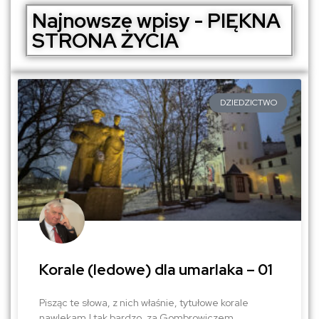
Najnowsze wpisy - PIĘKNA
STRONA ŻYCIA
DZIEDZICTWO
Korale (ledowe) dla umarlaka – 01
Pisząc te słowa, z nich właśnie, tytułowe korale
nawlekam.I tak bardzo, za Gombrowiczem,