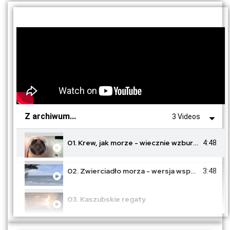
Z archiwum...
3 Videos
01. Krew, jak morze - wiecznie wzburzona
4:48
02. Zwierciadło morza - wersja współczesna cz. 1
3:48
03. Kaszubskie regaty