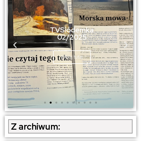
TVSiódemka
02/2025
Kliknij tutaj
Z archiwum: