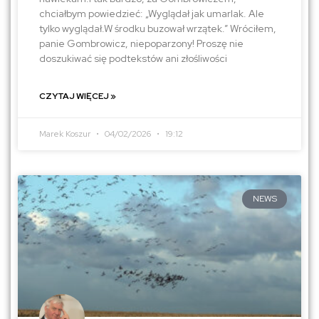
chciałbym powiedzieć: „Wyglądał jak umarlak. Ale
tylko wyglądał.W środku buzował wrzątek.” Wróciłem,
panie Gombrowicz, niepoparzony! Proszę nie
doszukiwać się podtekstów ani złośliwości
CZYTAJ WIĘCEJ »
Marek Koszur
04/02/2026
19:12
NEWS