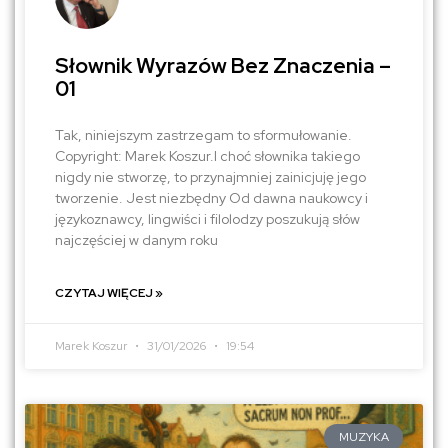
Słownik Wyrazów Bez Znaczenia –
01
Tak, niniejszym zastrzegam to sformułowanie.
Copyright: Marek Koszur.I choć słownika takiego
nigdy nie stworzę, to przynajmniej zainicjuję jego
tworzenie. Jest niezbędny Od dawna naukowcy i
językoznawcy, lingwiści i filolodzy poszukują słów
najczęściej w danym roku
CZYTAJ WIĘCEJ »
Marek Koszur
31/01/2026
19:54
MUZYKA