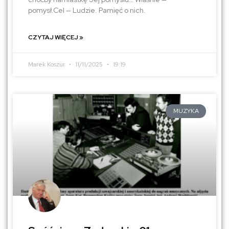
pomysł.Cel — Ludzie. Pamięć o nich.
CZYTAJ WIĘCEJ »
Marek Koszur
11/11/2025
19:19
MUZYKA