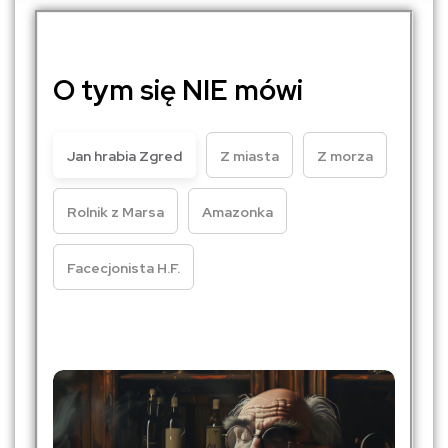
O tym się NIE mówi
Jan hrabia Zgred
Z miasta
Z morza
Rolnik z Marsa
Amazonka
Facecjonista H.F.