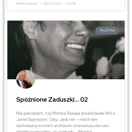
Marek Koszur
29/11/2025
20:06
MUZYKA
Spóźnione Zaduszki… 02
Nie pamiętam, czy Monika Szwaja zrealizowała film o
Janie Szyrockim. Oby. Jeśli nie — niech ten
zachowany w moim archiwum scenariusz da nam
choćby namiastkę Jej pomysłu… Właśnie —