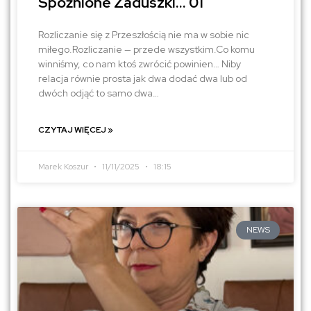
Spóźnione Zaduszki… 01
Rozliczanie się z Przeszłością nie ma w sobie nic
miłego.Rozliczanie — przede wszystkim.Co komu
winniśmy, co nam ktoś zwrócić powinien… Niby
relacja równie prosta jak dwa dodać dwa lub od
dwóch odjąć to samo dwa…
CZYTAJ WIĘCEJ »
Marek Koszur
11/11/2025
18:15
NEWS