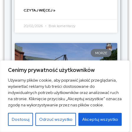
CZYTAJ WIĘCEJ »
20/02/2026
Brak komentarzy
MORZE
Cenimy prywatność użytkowników
Używamy plików cookie, aby poprawić jakość przeglądania,
wyświetlać reklamy lub treści dostosowane do
indywidualnych potrzeb użytkowników oraz analizować ruch
na stronie. Kliknięcie przycisku „Akceptuj wszystkie” oznacza
zgodę na wykorzystywanie przez nas plików cookie.
Szczecin – morska stolica
Marsa cz. 10
Dostosuj
Odrzuć wszystko
Akceptuj wszystko
W tytule tych rozważań nie ma cienia