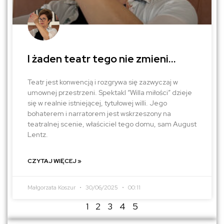
I żaden teatr tego nie zmieni…
Teatr jest konwencją i rozgrywa się zazwyczaj w
umownej przestrzeni. Spektakl “Willa miłości” dzieje
się w realnie istniejącej, tytułowej willi. Jego
bohaterem i narratorem jest wskrzeszony na
teatralnej scenie, właściciel tego domu, sam August
Lentz.
CZYTAJ WIĘCEJ »
Małgorzata Koszur
30/06/2025
00:11
1
2
3
4
5