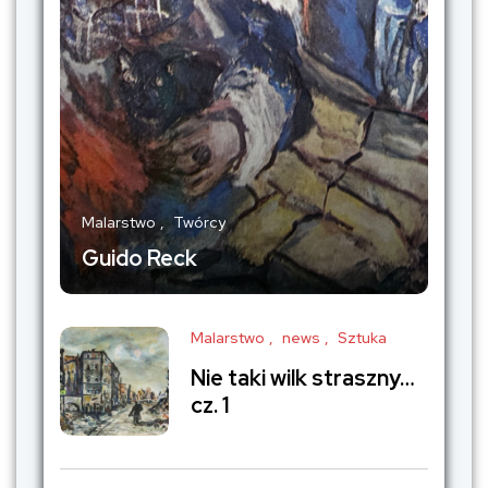
Malarstwo
Twórcy
Guido Reck
Malarstwo
news
Sztuka
Nie taki wilk straszny…
cz. 1