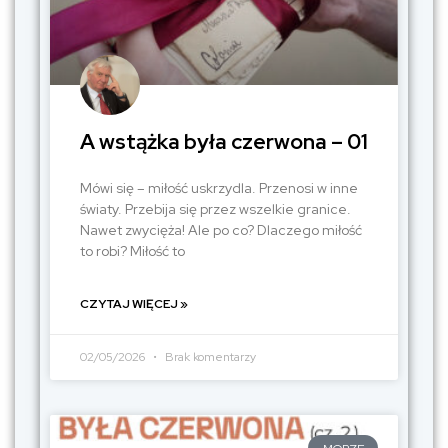
A wstążka była czerwona – 01
Mówi się – miłość uskrzydla. Przenosi w inne
światy. Przebija się przez wszelkie granice.
Nawet zwycięża! Ale po co? Dlaczego miłość
to robi? Miłość to
CZYTAJ WIĘCEJ »
02/05/2026
Brak komentarzy