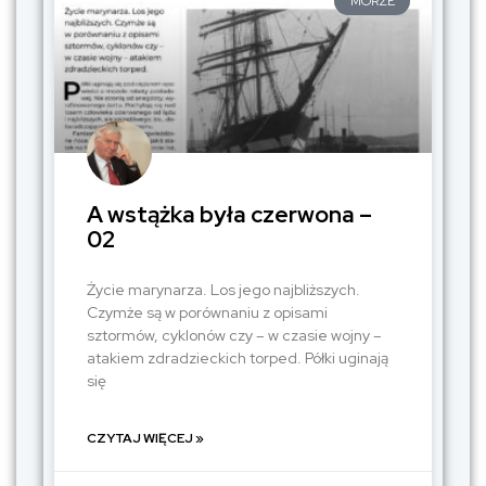
MORZE
A wstążka była czerwona –
02
Życie marynarza. Los jego najbliższych.
Czymże są w porównaniu z opisami
sztormów, cyklonów czy – w czasie wojny –
atakiem zdradzieckich torped. Półki uginają
się
CZYTAJ WIĘCEJ »